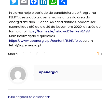
Twitter
Email
Facebook
LinkedIn
WhatsApp
Share
Inicia-se hoje o período de candidatura ao Programa
FEL.PT, destinado a jovens profissionais da área da
energia até aos 35 anos. As candidaturas, podem ser
submetidas até ao dia 30 de Novembro 2020, através do
formulario
https://forms.gle/mbowdDTenXek6Az1A
Mais informação e questões
https://www.apenergia.pt/content/1/361/felpt
ou em
fel.pt@apenergia.pt
Share
1
apenergia
Publicações relacionadas