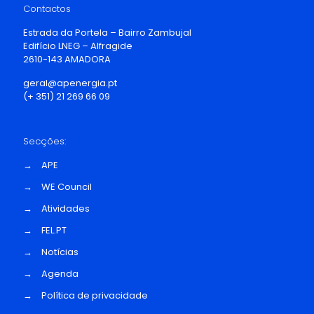
Contactos
Estrada da Portela – Bairro Zambujal
Edifício LNEG – Alfragide
2610-143 AMADORA
geral@apenergia.pt
(+ 351) 21 269 66 09
Secções:
→
APE
→
WE Council
→
Atividades
→
FEL.PT
→
Notícias
→
Agenda
→
Política de privacidade