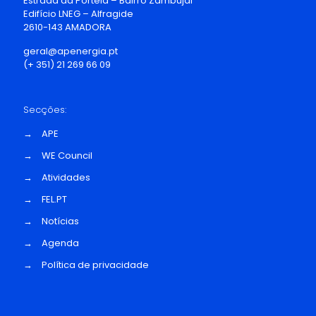
Estrada da Portela – Bairro Zambujal
Edifício LNEG – Alfragide
2610-143 AMADORA
geral@apenergia.pt
(+ 351) 21 269 66 09
Secções:
→
APE
→
WE Council
→
Atividades
→
FEL.PT
→
Notícias
→
Agenda
→
Política de privacidade