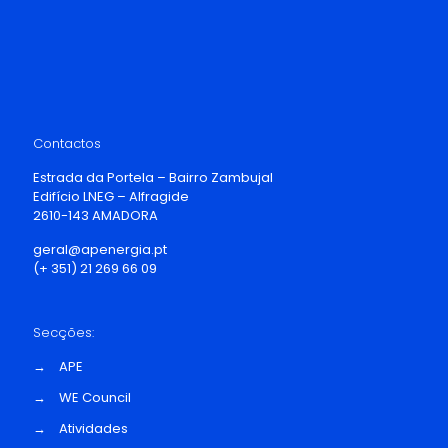
Contactos
Estrada da Portela – Bairro Zambujal
Edifício LNEG – Alfragide
2610-143 AMADORA
geral@apenergia.pt
(+ 351) 21 269 66 09
Secções:
→
APE
→
WE Council
→
Atividades