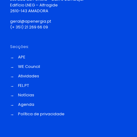
Edifício LNEG – Alfragide
2610-143 AMADORA
geral@apenergia.pt
(+ 351) 21 269 66 09
Secções:
→
APE
→
WE Council
→
Atividades
→
FEL.PT
→
Notícias
→
Agenda
→
Política de privacidade