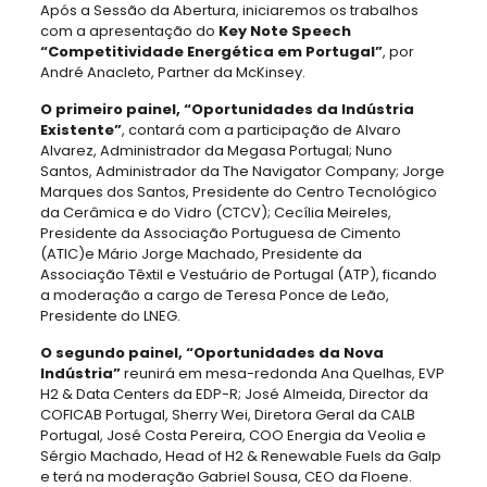
Após a Sessão da Abertura, iniciaremos os trabalhos
com a apresentação do
Key Note Speech
“Competitividade Energética em Portugal”
, por
André Anacleto, Partner da McKinsey.
O primeiro painel, “Oportunidades da Indústria
Existente”
, contará com a participação de Alvaro
Alvarez, Administrador da Megasa Portugal; Nuno
Santos, Administrador da The Navigator Company; Jorge
Marques dos Santos, Presidente do Centro Tecnológico
da Cerâmica e do Vidro (CTCV); Cecília Meireles,
Presidente da Associação Portuguesa de Cimento
(ATIC)e Mário Jorge Machado, Presidente da
Associação Têxtil e Vestuário de Portugal (ATP), ficando
a moderação a cargo de Teresa Ponce de Leão,
Presidente do LNEG.
O segundo painel, “Oportunidades da Nova
Indústria”
reunirá em mesa-redonda Ana Quelhas, EVP
H2 & Data Centers da EDP-R; José Almeida, Director da
COFICAB Portugal, Sherry Wei, Diretora Geral da CALB
Portugal, José Costa Pereira, COO Energia da Veolia e
Sérgio Machado, Head of H2 & Renewable Fuels da Galp
e terá na moderação Gabriel Sousa, CEO da Floene.