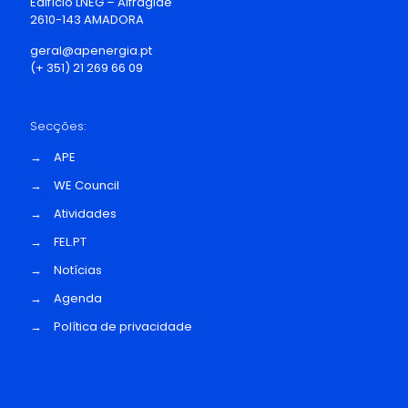
Edifício LNEG – Alfragide
2610-143 AMADORA
geral@apenergia.pt
(+ 351) 21 269 66 09
Secções:
→
APE
→
WE Council
→
Atividades
→
FEL.PT
→
Notícias
→
Agenda
→
Política de privacidade