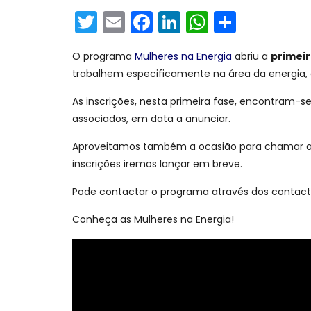
Twitter
Email
Facebook
LinkedIn
WhatsAp
Share
O programa
Mulheres na Energia
abriu a
primeir
trabalhem especificamente na área da energia, q
As inscrições, nesta primeira fase, encontram-s
associados, em data a anunciar.
Aproveitamos também a ocasião para chamar a vo
inscrições iremos lançar em breve.
Pode contactar o programa através dos contact
Conheça as Mulheres na Energia!