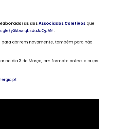
colaboradoras dos
Associados Coletivos
que
ms.gle/y3kbsnqbsdaJuQpA9
.
, para abrirem novamente, também para não
 no dia 3 de Março, em formato online, e cujas
ergia.pt