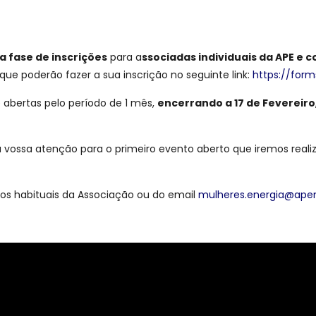
p
a fase de inscrições
para a
ssociadas individuais da APE e 
ue poderão fazer a sua inscrição no seguinte link:
https://for
e abertas pelo período de 1 mês,
encerrando a 17 de Fevereiro
ssa atenção para o primeiro evento aberto que iremos realizar
os habituais da Associação ou do email
mulheres.energia@apen