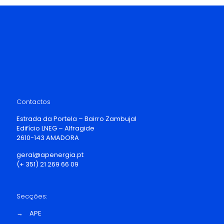
Contactos
Estrada da Portela – Bairro Zambujal
Edifício LNEG – Alfragide
2610-143 AMADORA
geral@apenergia.pt
(+ 351) 21 269 66 09
Secções:
→
APE