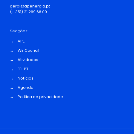
geral@apenergia.pt
(+ 351) 21 269 66 09
Secções:
→
APE
→
WE Council
→
Atividades
→
FEL.PT
→
Notícias
→
Agenda
→
Política de privacidade